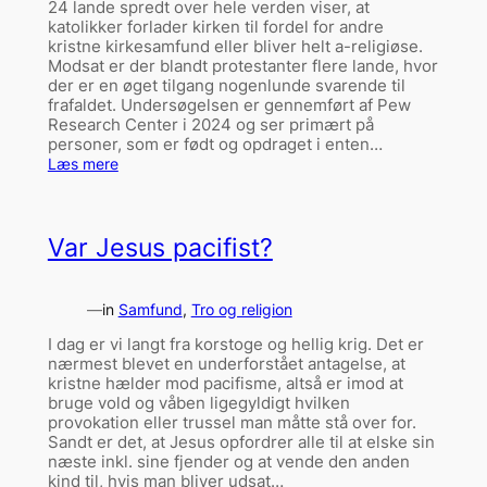
24 lande spredt over hele verden viser, at
katolikker forlader kirken til fordel for andre
kristne kirkesamfund eller bliver helt a-religiøse.
Modsat er der blandt protestanter flere lande, hvor
der er en øget tilgang nogenlunde svarende til
frafaldet. Undersøgelsen er gennemført af Pew
Research Center i 2024 og ser primært på
personer, som er født og opdraget i enten…
:
Læs mere
Katolikker
forlader
kirken
Var Jesus pacifist?
—
in
Samfund
, 
Tro og religion
I dag er vi langt fra korstoge og hellig krig. Det er
nærmest blevet en underforstået antagelse, at
kristne hælder mod pacifisme, altså er imod at
bruge vold og våben ligegyldigt hvilken
provokation eller trussel man måtte stå over for.
Sandt er det, at Jesus opfordrer alle til at elske sin
næste inkl. sine fjender og at vende den anden
kind til, hvis man bliver udsat…