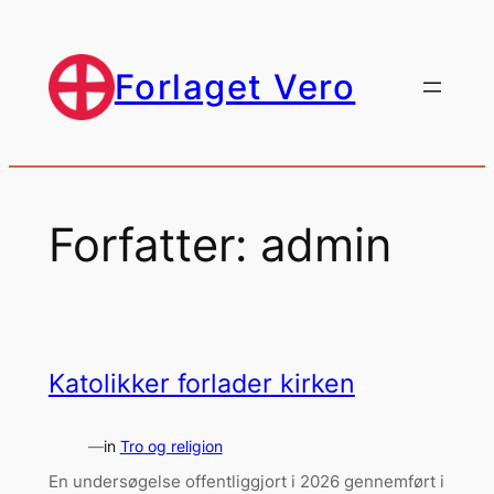
Spring
til
indhold
Forlaget Vero
Forfatter:
admin
Katolikker forlader kirken
—
in
Tro og religion
En undersøgelse offentliggjort i 2026 gennemført i