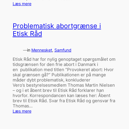
:
Læs mere
Var
Jesus
pacifist?
Problematisk abortgrænse i
Etisk Råd
—
in
Mennesket
, 
Samfund
Etisk Råd har for nylig genoptaget spørgsmålet om
tidsgrænsen for den frie abort i Danmark i
en publikation med titlen “Provokeret abort: Hvor
skal grænsen gå?” Publikationen er på mange
måder dybt problematisk, konkluderer
Vero’s bestyrelsesmedlem Thomas Martin Nielsen
– og i et åbent brev til Etisk Råd forklarer han
hvorfor. Korrespondancen kan læses her: Åbent
brev til Etisk Råd. Svar fra Etisk Råd og gensvar fra
Thomas…
:
Læs mere
Problematisk
abortgrænse
i