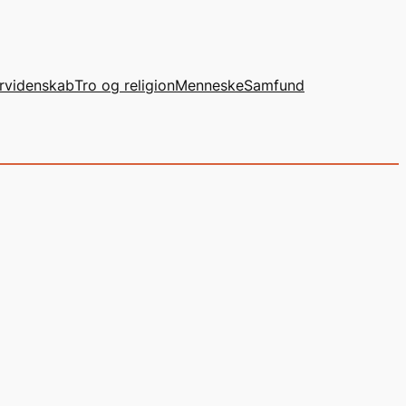
rvidenskab
Tro og religion
Menneske
Samfund