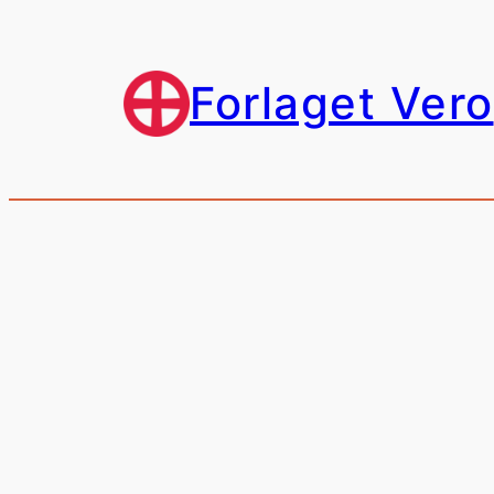
Spring
til
indhold
Forlaget Vero