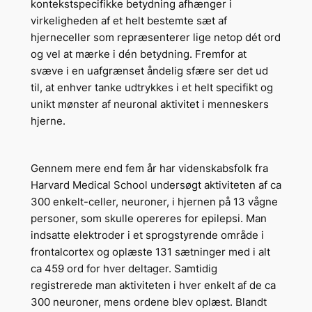
kontekstspecifikke betydning afhænger i
virkeligheden af et helt bestemte sæt af
hjerneceller som repræsenterer lige netop dét ord
og vel at mærke i dén betydning. Fremfor at
svæve i en uafgrænset åndelig sfære ser det ud
til, at enhver tanke udtrykkes i et helt specifikt og
unikt mønster af neuronal aktivitet i menneskers
hjerne.
Gennem mere end fem år har videnskabsfolk fra
Harvard Medical School undersøgt aktiviteten af ca
300 enkelt-celler, neuroner, i hjernen på 13 vågne
personer, som skulle opereres for epilepsi. Man
indsatte elektroder i et sprogstyrende område i
frontalcortex og oplæste 131 sætninger med i alt
ca 459 ord for hver deltager. Samtidig
registrerede man aktiviteten i hver enkelt af de ca
300 neuroner, mens ordene blev oplæst. Blandt