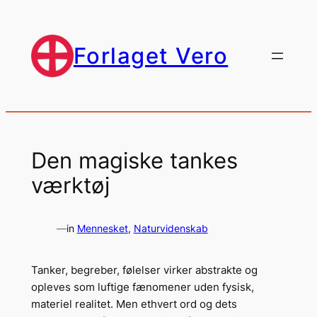
Spring
til
indhold
Forlaget Vero
Den magiske tankes
værktøj
—
in
Mennesket
, 
Naturvidenskab
Tanker, begreber, følelser virker abstrakte og
opleves som luftige fænomener uden fysisk,
materiel realitet. Men ethvert ord og dets