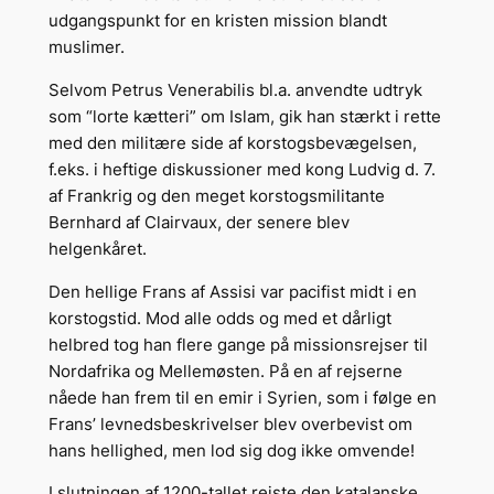
udgangspunkt for en kristen mission blandt
muslimer.
Selvom Petrus Venerabilis bl.a. anvendte udtryk
som “lorte kætteri” om Islam, gik han stærkt i rette
med den militære side af korstogsbevægelsen,
f.eks. i heftige diskussioner med kong Ludvig d. 7.
af Frankrig og den meget korstogsmilitante
Bernhard af Clairvaux, der senere blev
helgenkåret.
Den hellige Frans af Assisi var pacifist midt i en
korstogstid. Mod alle odds og med et dårligt
helbred tog han flere gange på missionsrejser til
Nordafrika og Mellemøsten. På en af rejserne
nåede han frem til en emir i Syrien, som i følge en
Frans’ levnedsbeskrivelser blev overbevist om
hans hellighed, men lod sig dog ikke omvende!
I slutningen af 1200-tallet rejste den katalanske