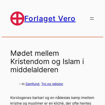
Spring
til
indhold
Forlaget Vero
Mødet mellem
Kristendom og Islam i
middelalderen
—
in
Samfund
, 
Tro og religion
Korstogenes barbari og en nådesløs kamp imellem
kristne og muslimer er en kliché, der ofte hentes