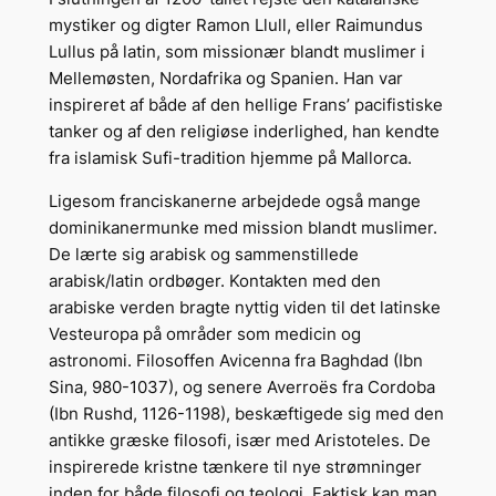
mystiker og digter Ramon Llull, eller Raimundus
Lullus på latin, som missionær blandt muslimer i
Mellemøsten, Nordafrika og Spanien. Han var
inspireret af både af den hellige Frans’ pacifistiske
tanker og af den religiøse inderlighed, han kendte
fra islamisk Sufi-tradition hjemme på Mallorca.
Ligesom franciskanerne arbejdede også mange
dominikanermunke med mission blandt muslimer.
De lærte sig arabisk og sammenstillede
arabisk/latin ordbøger. Kontakten med den
arabiske verden bragte nyttig viden til det latinske
Vesteuropa på områder som medicin og
astronomi. Filosoffen Avicenna fra Baghdad (Ibn
Sina, 980-1037), og senere Averroës fra Cordoba
(Ibn Rushd, 1126-1198), beskæftigede sig med den
antikke græske filosofi, især med Aristoteles. De
inspirerede kristne tænkere til nye strømninger
inden for både filosofi og teologi. Faktisk kan man