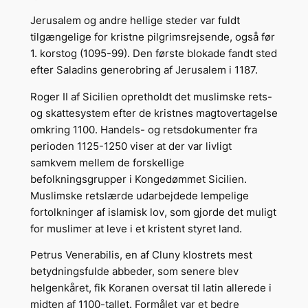
Jerusalem og andre hellige steder var fuldt
tilgængelige for kristne pilgrimsrejsende, også før
1. korstog (1095-99). Den første blokade fandt sted
efter Saladins generobring af Jerusalem i 1187.
Roger II af Sicilien opretholdt det muslimske rets-
og skattesystem efter de kristnes magtovertagelse
omkring 1100. Handels- og retsdokumenter fra
perioden 1125-1250 viser at der var livligt
samkvem mellem de forskellige
befolkningsgrupper i Kongedømmet Sicilien.
Muslimske retslærde udarbejdede lempelige
fortolkninger af islamisk lov, som gjorde det muligt
for muslimer at leve i et kristent styret land.
Petrus Venerabilis, en af Cluny klostrets mest
betydningsfulde abbeder, som senere blev
helgenkåret, fik Koranen oversat til latin allerede i
midten af 1100-tallet. Formålet var et bedre